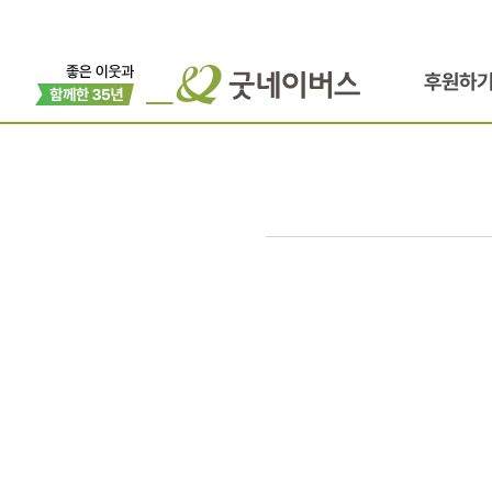
후원하
행복을
빚고
나눔을