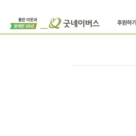
후원하
아동권리가
‘기본’이
되는