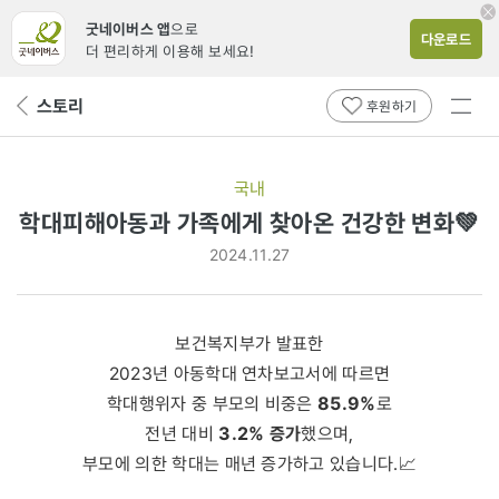
굿네이버스 앱
으로
다운로드
더 편리하게 이용해 보세요!
전체
스토리
뒤
후원하기
메뉴
페
보기
이
지
국내
로
학대피해아동과 가족에게 찾아온 건강한 변화💚
2024.11.27
보건복지부가 발표한
2023년 아동학대 연차보고서에 따르면
85.9%
학대행위자 중 부모의 비중은
로
3.2% 증가
전년 대비
했으며,
부모에 의한 학대는 매년 증가하고 있습니다.📈