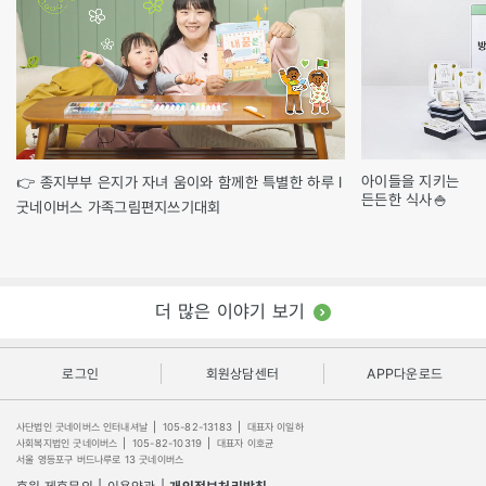
아이들을 지키는
👉 종지부부 은지가 자녀 움이와 함께한 특별한 하루 l
든든한 식사🍚
굿네이버스 가족그림편지쓰기대회
더 많은 이야기 보기
로그인
회원상담센터
APP다운로드
사단법인 굿네이버스 인터내셔날
|
105-82-13183
|
대표자 이일하
사회복지법인 굿네이버스
|
105-82-10319
|
대표자 이호균
서울 영등포구 버드나루로 13 굿네이버스