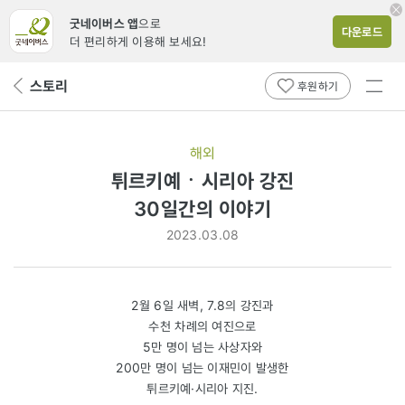
굿네이버스 앱
으로
다운로드
더 편리하게 이용해 보세요!
전체
스토리
뒤
후원하기
메뉴
페
보기
이
지
해외
로
튀르키예ㆍ시리아 강진
30일간의
30일간의 이야기
이야기
2023.03.08
2월 6일 새벽, 7.8의 강진과
수천 차례의 여진으로
5만 명이 넘는 사상자와
200만 명이 넘는 이재민이 발생한
튀르키예·시리아 지진.