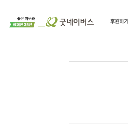
후원하
자립의
여정
💚