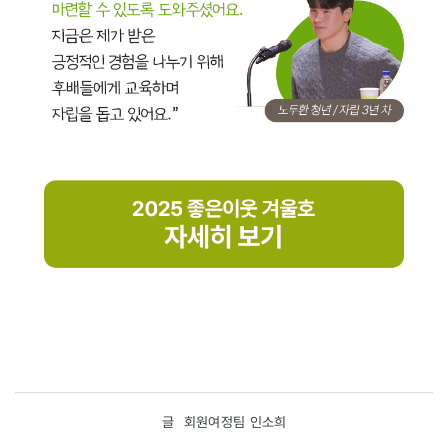
글
회원여정팀 인소희