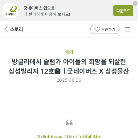
굿네이버스 앱
으로
다운로드
더 편리하게 이용해 보세요!
전체
스토리
뒤
후원하기
메뉴
페
보기
이
지
해외
로
방글라데시 슬럼가 아이들의 희망을 되살린
삼성빌리지 12호🏫ㅣ굿네이버스 X 삼성물산
2025.06.26
굿네이버스는 파트너 기업과 함께