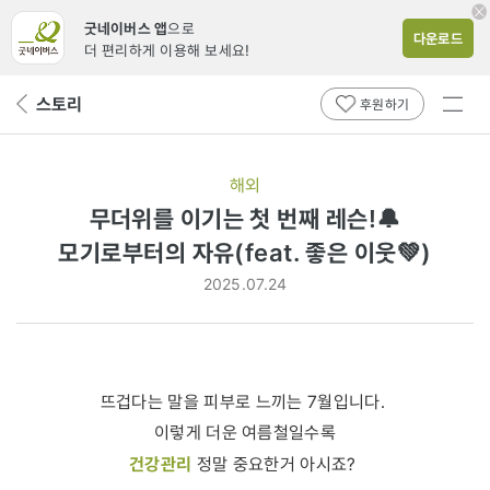
굿네이버스 앱
으로
다운로드
더 편리하게 이용해 보세요!
전체
스토리
뒤
후원하기
메뉴
페
보기
이
지
해외
로
무더위를 이기는 첫 번째 레슨!🔔
모기로부터의
모기로부터의 자유(feat. 좋은 이웃💚)
자유
2025.07.24
(feat.
좋은
이웃
뜨겁다는 말을 피부로 느끼는 7월입니다.
💚)
이렇게 더운 여름철일수록
건강관리
정말 중요한거 아시죠?