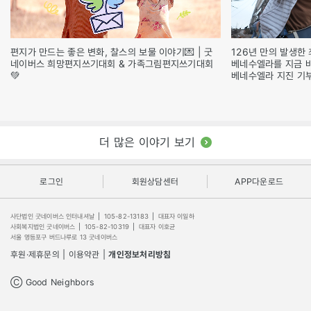
편지가 만드는 좋은 변화, 찰스의 보물 이야기💌 | 굿
126년 만의 발생한 
네이버스 희망편지쓰기대회 & 가족그림편지쓰기대회
베네수엘라를 지금 
💚
베네수엘라 지진 기
더 많은 이야기 보기
로그인
회원상담센터
APP다운로드
사단법인 굿네이버스 인터내셔날
|
105-82-13183
|
대표자 이일하
사회복지법인 굿네이버스
|
105-82-10319
|
대표자 이호균
서울 영등포구 버드나루로 13 굿네이버스
후원·제휴문의
|
이용약관
|
개인정보처리방침
Ⓒ Good Neighbors