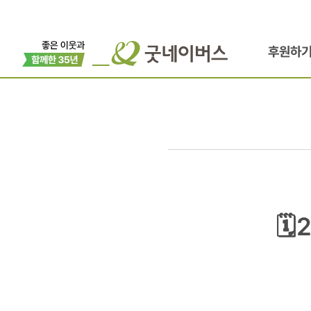
후원하
🗓️
🗓
2026
좋은