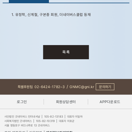
1. 유정학, 신계철, 구본중 회원, 더네이버스클럽 등재
/
특별후원팀
02-6424-1782~3
GNMC@gni.kr
문의하기
로그인
회원상담센터
APP다운로드
사단법인 굿네이버스 인터내셔날
|
105-82-13183
|
대표자 이일하
사회복지법인 굿네이버스
|
105-82-10319
|
대표자 이호균
서울 영등포구 버드나루로 13 굿네이버스