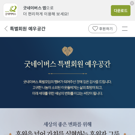
굿네이버스 앱
으로
다운로드
더 편리하게 이용해 보세요!
전체
특별회원 예우공간
뒤
후원하기
메뉴
페
보기
이
지
로