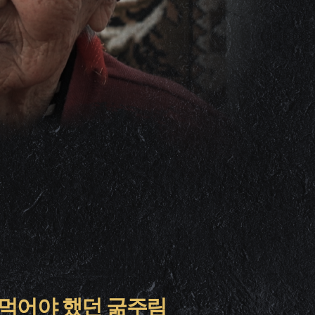
 먹어야 했던 굶주림