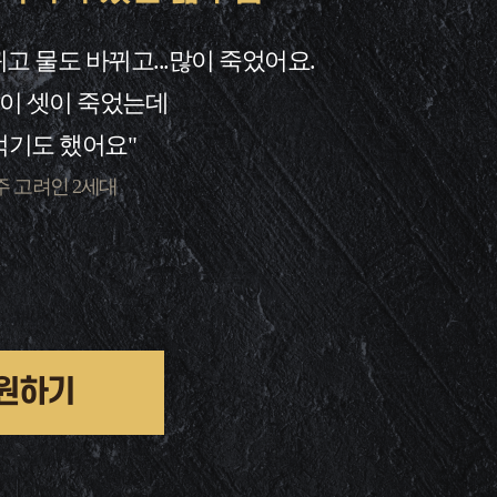
고 물도 바뀌고...많이 죽었어요.
이 셋이 죽었는데
먹기도 했어요"
주 고려인 2세대
원하기​