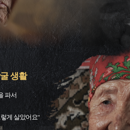
굴 생활
을 파서
그렇게 살았어요"
대