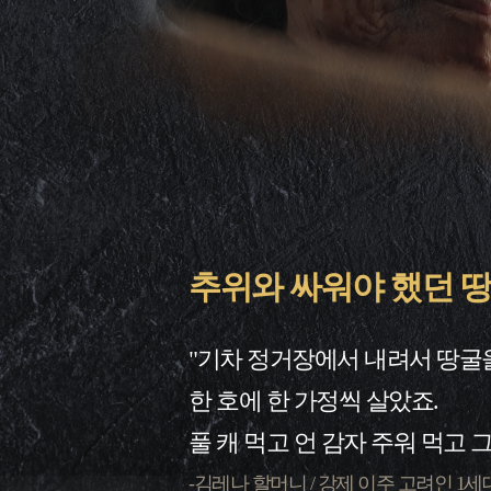
추위와 싸워야 했던 땅
"기차 정거장에서 내려서 땅굴
한 호에 한 가정씩 살았죠.
풀 캐 먹고 언 감자 주워 먹고 
-김레나 할머니 / 강제 이주 고려인 1세