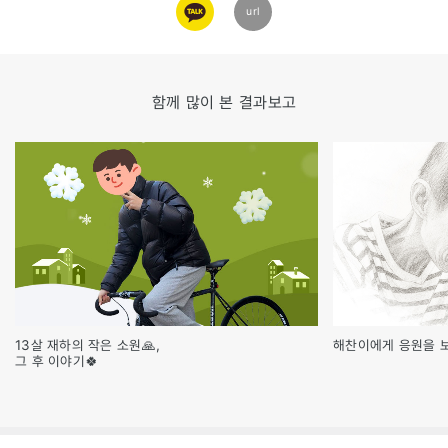
카카오
url
링크
함께 많이 본 결과보고
13살 재하의 작은 소원🙏,
해찬이에게 응원을 
그 후 이야기🍀