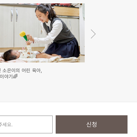
 소은이의 어린 육아,
오늘도 희망을 품고
 이야기🌈
살아가는 은규네 이야기
신청