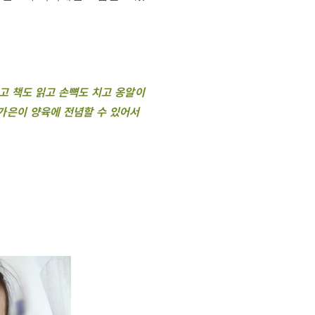
고 책도 읽고 손뼉도 치고 옹알이
 가은이 양육에 전념할 수 있어서