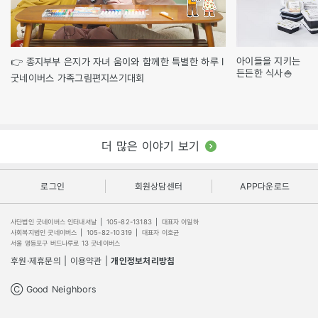
아이들을 지키는
👉 종지부부 은지가 자녀 움이와 함께한 특별한 하루 l
든든한 식사🍚
굿네이버스 가족그림편지쓰기대회
더 많은 이야기 보기
로그인
회원상담센터
APP다운로드
사단법인 굿네이버스 인터내셔날
|
105-82-13183
|
대표자 이일하
사회복지법인 굿네이버스
|
105-82-10319
|
대표자 이호균
서울 영등포구 버드나루로 13 굿네이버스
후원·제휴문의
|
이용약관
|
개인정보처리방침
Ⓒ Good Neighbors