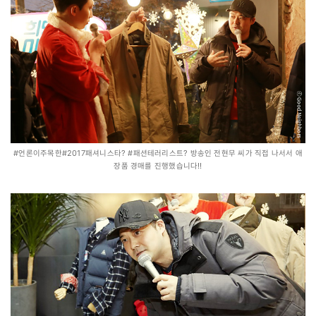
#언론이주목한#2017패셔니스타? #패션테러리스트? 방송인 전현무 씨가 직접 나서서 애
장품 경매를 진행했습니다!!