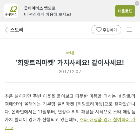
굿네이버스 앱
으로
다운로드
더 편리하게 이용해 보세요!
전체
스토리
뒤
후원하기
메뉴
페
보기
이
지
국내
로
‘희망트리마켓’ 가치사세요! 같이사세요!
2017.12.07
추운 날이지만 주변 이웃을 돌아보고 따뜻한 마음을 더하는 '희망트리
캠페인'이 올해에는 기부형 플리마켓 [희망트리마켓]으로 찾아왔습니
다. 온라인에서는 11월부터, 변정수 씨의 패딩을 시작으로 스타 애장품
가치 릴레이 경매가 진행되고 있는데요,
스타 애장품 경매 참여하러 가
기 >