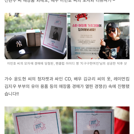
전현무 씨 애장품 외에도, 배우 이민호 씨의 모자와 디퓨져가 –
이민호 씨의 모자에 경매에 당첨된, 팬클럽 아이디 명 '지구구한여인'님의 성공한 덕후 샷
가수 윤도현 씨의 청자켓과 싸인 CD, 배우 김규리 씨의 옷, 레이먼킴
김지우 부부의 유아 용품 등의 애장품 경매가 열띈 경쟁(!) 속에 진행됐
습니다!!