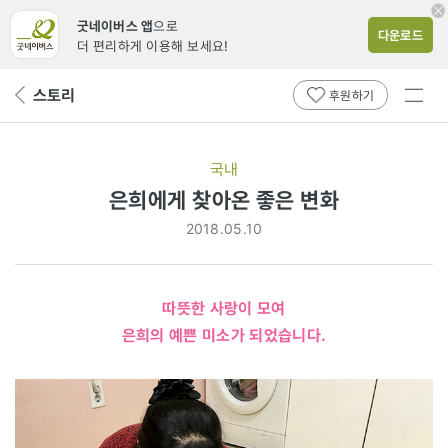
굿네이버스 앱
으로
다운로드
더 편리하게 이용해 보세요!
전체
스토리
뒤
후원하기
메뉴
페
보기
이
지
국내
로
은희에게 찾아온 좋은 변화
2018.05.10
따뜻한 사랑이 모여
은희의 예쁜 미소가 되었습니다.