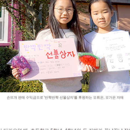
손뜨개 판매 수익금으로 '반짝반짝 선물상자'를 후원하는 오휘은, 오가은 자매