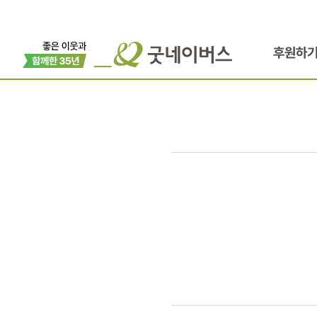
후원하
손뜨개로
생리대
기부하는