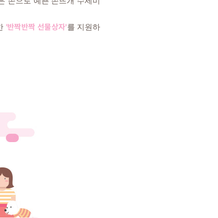
작은 손으로 예쁜 손뜨개 수세미
'반짝반짝 선물상자'
한
를 지원하