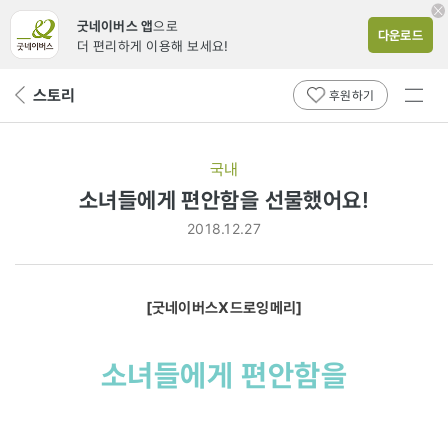
굿네이버스 앱
으로
다운로드
더 편리하게 이용해 보세요!
전체
스토리
뒤
후원하기
메뉴
페
보기
이
지
국내
로
소녀들에게 편안함을 선물했어요!
2018.12.27
[굿네이버스X드로잉메리]
소녀들에게 편안함을