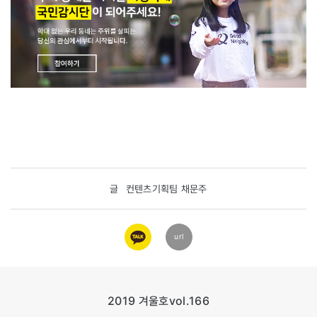
글
컨텐츠기획팀 채문주
카카오
url
링크
2019 겨울호
vol.166