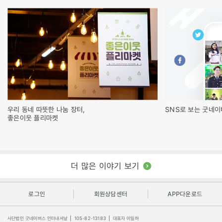
우리 동네 따뜻한 나눔 장터,
SNS로 보는 굿네
좋은이웃 플리마켓
더 많은 이야기 보기
로그인
회원상담센터
APP다운로드
사단법인 굿네이버스 인터내셔날
|
105-82-13183
|
대표자 이일하