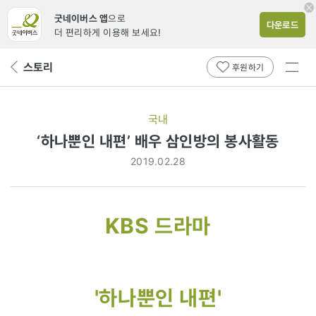
굿네이버스 앱
으로
다운로드
더 편리하게 이용해 보세요!
전체
스토리
뒤
후원하기
메뉴
페
보기
이
지
국내
로
‘하나뿐인 내편’ 배우 삼인방의 봉사활동
2019.02.28
KBS 드라마
'하나뿐인 내편'