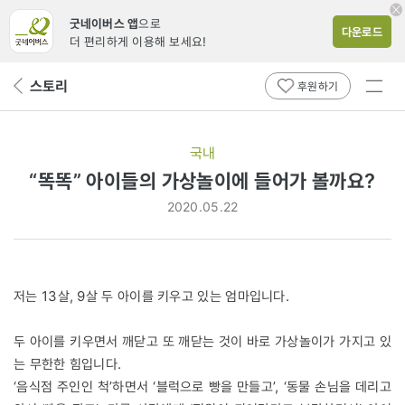
굿네이버스 앱
으로
다운로드
더 편리하게 이용해 보세요!
전체
스토리
뒤
후원하기
메뉴
페
보기
이
지
국내
로
“똑똑” 아이들의 가상놀이에 들어가 볼까요?
2020.05.22
저는 13살, 9살 두 아이를 키우고 있는 엄마입니다.
두 아이를 키우면서 깨닫고 또 깨닫는 것이 바로 가상놀이가 가지고 있
는 무한한 힘입니다.
‘음식점 주인인 척’하면서 ‘블럭으로 빵을 만들고’, ‘동물 손님을 데리고