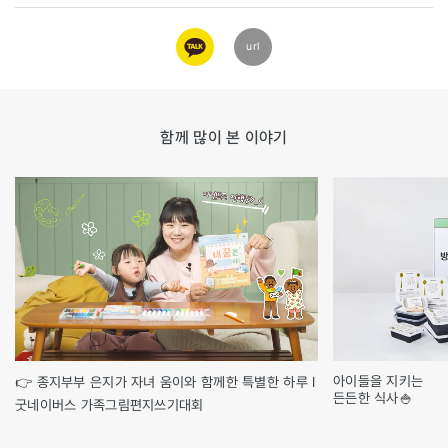
카카오
url
링크
함께 많이 본 이야기
아이들을 지키는
👉 종지부부 은지가 자녀 움이와 함께한 특별한 하루 l
든든한 식사🍚
굿네이버스 가족그림편지쓰기대회