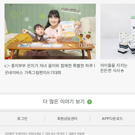
아이들을 지키는
👉 종지부부 은지가 자녀 움이와 함께한 특별한 하루 l
든든한 식사🍚
굿네이버스 가족그림편지쓰기대회
더 많은 이야기 보기
로그인
회원상담센터
APP다운로드
사단법인 굿네이버스 인터내셔날
|
105-82-13183
|
대표자 이일하