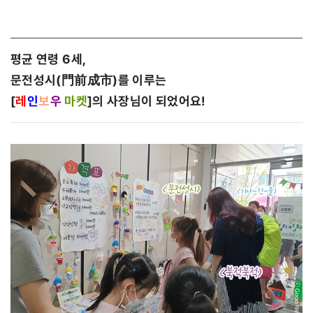
평균 연령 6세,
문전성시(門前成市)를 이루는
[
레
인
보
우
마켓
]의 사장님이 되었어요!