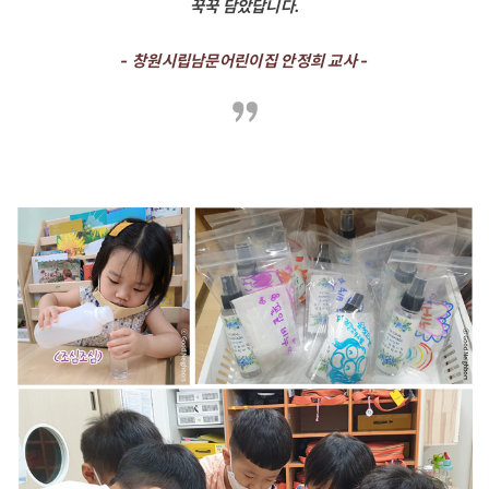
꾹꾹 담았답니다.
- 창원시립남문어린이집 안정희 교사 -