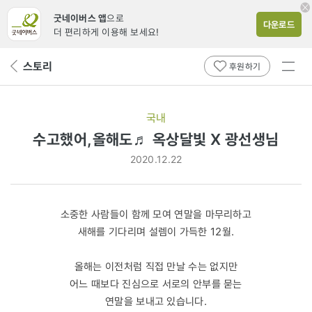
굿네이버스 앱
으로
다운로드
더 편리하게 이용해 보세요!
전체
스토리
뒤
후원하기
메뉴
페
보기
이
지
국내
로
수고했어,올해도♬ 옥상달빛 X 광선생님
2020.12.22
소중한 사람들이 함께 모여 연말을 마무리하고
새해를 기다리며 설렘이 가득한 12월.
올해는 이전처럼 직접 만날 수는 없지만
어느 때보다 진심으로 서로의 안부를 묻는
연말을 보내고 있습니다.