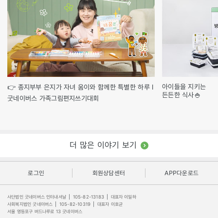
아이들을 지키는
👉 종지부부 은지가 자녀 움이와 함께한 특별한 하루 l
든든한 식사🍚
굿네이버스 가족그림편지쓰기대회
더 많은 이야기 보기
로그인
회원상담센터
APP다운로드
사단법인 굿네이버스 인터내셔날
|
105-82-13183
|
대표자 이일하
사회복지법인 굿네이버스
|
105-82-10319
|
대표자 이호균
서울 영등포구 버드나루로 13 굿네이버스