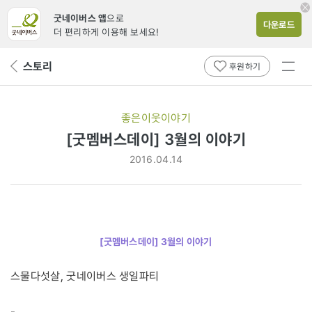
굿네이버스 앱
으로
다운로드
더 편리하게 이용해 보세요!
전체
스토리
뒤
후원하기
메뉴
페
보기
이
지
좋은이웃이야기
로
[굿멤버스데이] 3월의 이야기
2016.04.14
[굿멤버스데이] 3월의 이야기
스물다섯살, 굿네이버스 생일파티
-