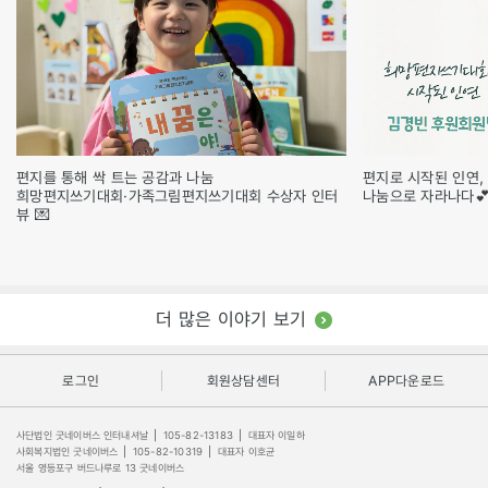
편지를 통해 싹 트는 공감과 나눔
편지로 시작된 인연,
희망편지쓰기대회·가족그림편지쓰기대회 수상자 인터
나눔으로 자라나다
뷰 💌
더 많은 이야기 보기
로그인
회원상담센터
APP다운로드
사단법인 굿네이버스 인터내셔날
|
105-82-13183
|
대표자 이일하
사회복지법인 굿네이버스
|
105-82-10319
|
대표자 이호균
서울 영등포구 버드나루로 13 굿네이버스