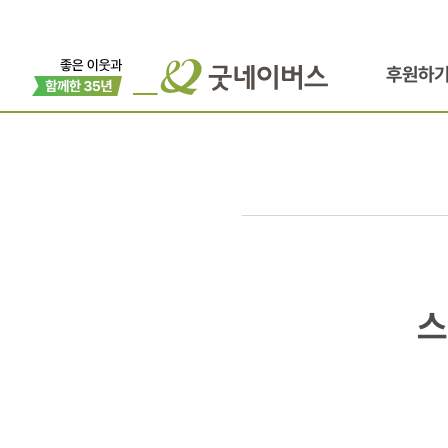
후원하
스마트폰에
스
착
붙어