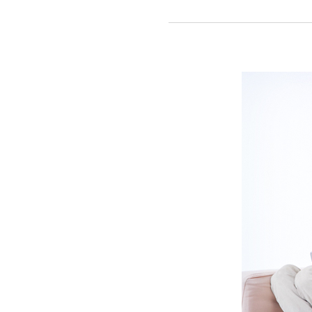
있는
아이를
위한
<
l’m
a
Good
Maker>