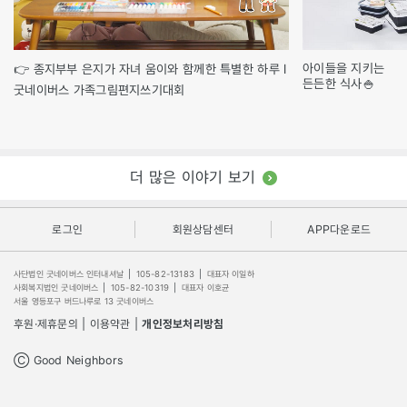
아이들을 지키는
👉 종지부부 은지가 자녀 움이와 함께한 특별한 하루 l
든든한 식사🍚
굿네이버스 가족그림편지쓰기대회
더 많은 이야기 보기
로그인
회원상담센터
APP다운로드
사단법인 굿네이버스 인터내셔날
|
105-82-13183
|
대표자 이일하
사회복지법인 굿네이버스
|
105-82-10319
|
대표자 이호균
서울 영등포구 버드나루로 13 굿네이버스
후원·제휴문의
|
이용약관
|
개인정보처리방침
Ⓒ Good Neighbors