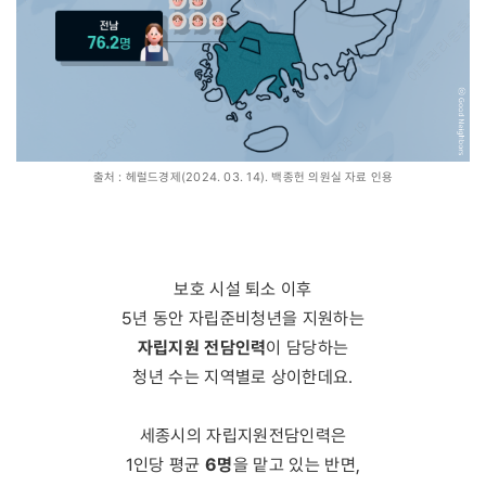
출처 : 헤럴드경제(2024. 03. 14). 백종헌 의원실 자료 인용
보호 시설 퇴소 이후
5년 동안 자립준비청년을 지원하는
자립지원 전담인력
이 담당하는
청년 수는 지역별로 상이한데요.
세종시의 자립지원전담인력은
6명
1인당 평균
을 맡고 있는 반면,