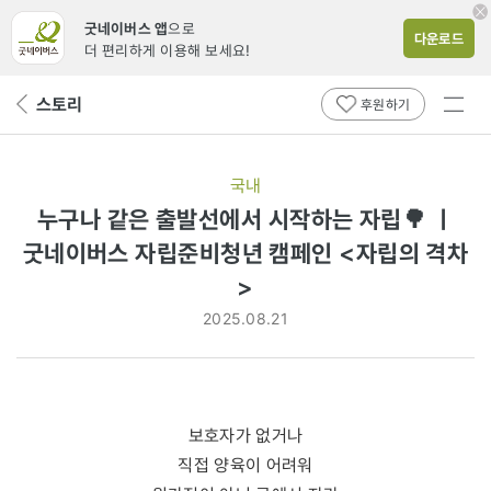
굿네이버스 앱
으로
다운로드
더 편리하게 이용해 보세요!
전체
스토리
뒤
후원하기
메뉴
페
보기
이
지
국내
로
누구나 같은 출발선에서 시작하는 자립🌳 ㅣ
굿네이버스 자립준비청년 캠페인 <자립의 격차
>
2025.08.21
보호자가 없거나
직접 양육이 어려워