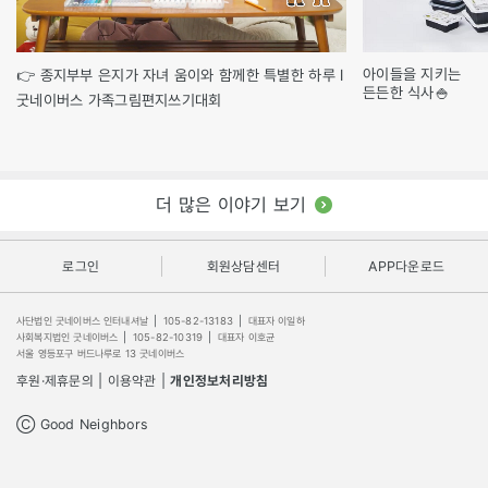
아이들을 지키는
👉 종지부부 은지가 자녀 움이와 함께한 특별한 하루 l
든든한 식사🍚
굿네이버스 가족그림편지쓰기대회
더 많은 이야기 보기
로그인
회원상담센터
APP다운로드
사단법인 굿네이버스 인터내셔날
|
105-82-13183
|
대표자 이일하
사회복지법인 굿네이버스
|
105-82-10319
|
대표자 이호균
서울 영등포구 버드나루로 13 굿네이버스
후원·제휴문의
|
이용약관
|
개인정보처리방침
Ⓒ Good Neighbors