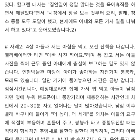
있다. 할그렌 대사는 "집안일이 정말 많다는 것을 육아휴직을 하
면서 깨달았다"면서 "시장에서 장을 보는 것부터 요리, 빨래, 청
소 등을 모두 도맡아 했고, 현재에도 아내와 모든 가사 일을 나눠
서 하고 있다"고 웃어보였습니다.
2)
# 사례2: 4살 아들과 저는 아침을 먹고 오전 산책을 나갑니다.
엘리베이터만 타면 "아빠 사진 찍어요."라며 폼 잡고 서는 아들
사진을 찍어 근무 중인 아내에게 충실히 보고하는 일도 잊지 않
습니다. 인형박물관 마당에 아이가 좋아하는 자전거며 붕붕카,
모래도 있습니다. 일단 거기에 풀어놓으면 시간은 금방 갑니다.
점심시간입니다. 예정대로라면 집에 가서 밥 먹고 아들이 낮잠
자면 옆에 누워 핸드폰이나 뚱땅거리며 재충전하는 시간인데 차
안에서 20~30분 자고 일어나는 날이 많아졌습니다. 낮잠 이후
빨래 바구니에 들어가 "더 높이, 더 세게"를 외치는 아들의 요구
에 적절히 부응하며 흔들어 주고, 붕붕카 타고 종횡무진할 때는
적당히 형식적인 추임새로 잘한다 잘한다 격려하며, 그러다 아빠
등에 올라타면 네 발로 이 방 저 방 순찰 갔다 오고, 음악 틀고 춤