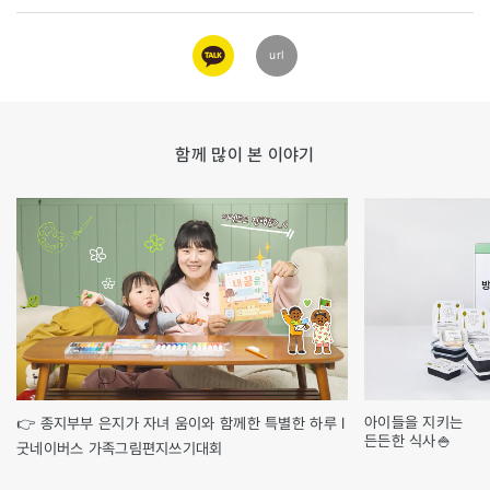
카카오
url
링크
함께 많이 본 이야기
아이들을 지키는
👉 종지부부 은지가 자녀 움이와 함께한 특별한 하루 l
든든한 식사🍚
굿네이버스 가족그림편지쓰기대회