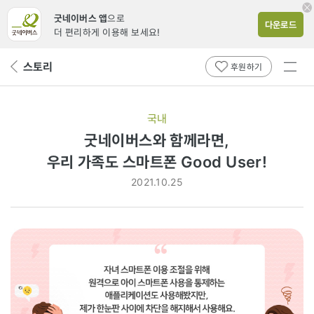
굿네이버스 앱
으로
다운로드
더 편리하게 이용해 보세요!
전체
스토리
뒤
후원하기
메뉴
페
보기
이
지
국내
로
굿네이버스와 함께라면,
우리
우리 가족도 스마트폰 Good User!
가족도
2021.10.25
스마트폰
Good
User!