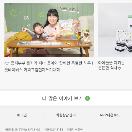
아이들을 지키는
👉 종지부부 은지가 자녀 움이와 함께한 특별한 하루 l
든든한 식사🍚
굿네이버스 가족그림편지쓰기대회
더 많은 이야기 보기
로그인
회원상담센터
APP다운로드
사단법인 굿네이버스 인터내셔날
|
105-82-13183
|
대표자 이일하