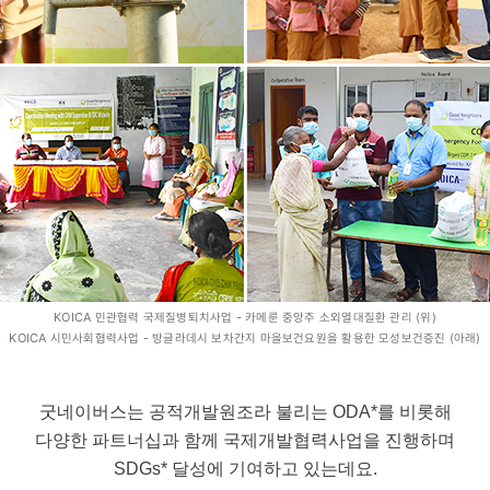
KOICA 민관협력 국제질병퇴치사업 - 카메룬 중앙주 소외열대질환 관리 (위)
KOICA 시민사회협력사업 - 방글라데시 보차간지 마을보건요원을 활용한 모성보건증진 (아래)
굿네이버스는 공적개발원조라 불리는 ODA*를 비롯해
다양한 파트너십과 함께 국제개발협력사업을 진행하며
SDGs* 달성에 기여하고 있는데요.