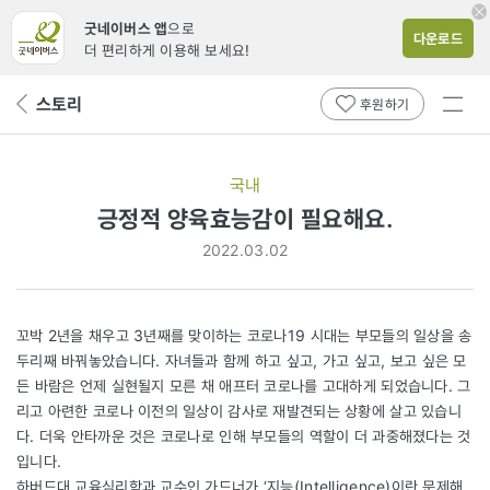
굿네이버스 앱
으로
다운로드
더 편리하게 이용해 보세요!
전체
스토리
뒤
후원하기
메뉴
페
보기
이
지
국내
로
긍정적 양육효능감이 필요해요.
2022.03.02
꼬박 2년을 채우고 3년째를 맞이하는 코로나19 시대는 부모들의 일상을 송
두리째 바꿔놓았습니다. 자녀들과 함께 하고 싶고, 가고 싶고, 보고 싶은 모
든 바람은 언제 실현될지 모른 채 애프터 코로나를 고대하게 되었습니다. 그
리고 아련한 코로나 이전의 일상이 감사로 재발견되는 상황에 살고 있습니
다. 더욱 안타까운 것은 코로나로 인해 부모들의 역할이 더 과중해졌다는 것
입니다.
하버드대 교육심리학과 교수인 가드너가 ‘지능(Intelligence)이란 문제해