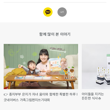
카카오
url
링크
함께 많이 본 이야기
아이들을 지키는
👉 종지부부 은지가 자녀 움이와 함께한 특별한 하루 l
든든한 식사🍚
굿네이버스 가족그림편지쓰기대회