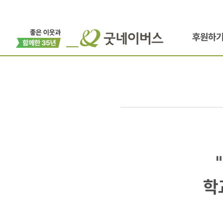
후원하
"나쁜
건
학
알지만