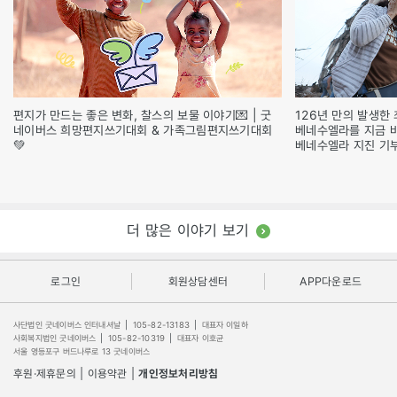
편지가 만드는 좋은 변화, 찰스의 보물 이야기💌 | 굿
126년 만의 발생한 
네이버스 희망편지쓰기대회 & 가족그림편지쓰기대회
베네수엘라를 지금 
💚
베네수엘라 지진 기
더 많은 이야기 보기
로그인
회원상담센터
APP다운로드
사단법인 굿네이버스 인터내셔날
|
105-82-13183
|
대표자 이일하
사회복지법인 굿네이버스
|
105-82-10319
|
대표자 이호균
서울 영등포구 버드나루로 13 굿네이버스
후원·제휴문의
|
이용약관
|
개인정보처리방침