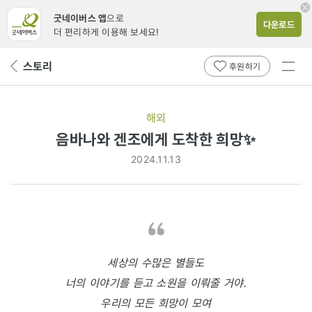
굿네이버스 앱
으로
다운로드
더 편리하게 이용해 보세요!
전체
스토리
뒤
후원하기
메뉴
페
보기
이
지
해외
로
음바나와 겐조에게 도착한 희망✨
2024.11.13
세상의 수많은 별들도
너의 이야기를 듣고 소원을 이뤄줄 거야.
우리의 모든 희망이 모여