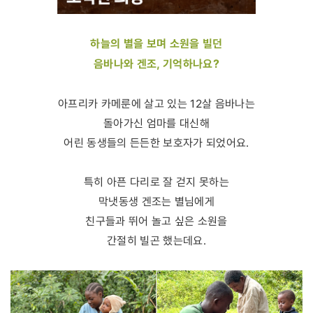
하늘의 별을 보며 소원을 빌던
음바나와 겐조, 기억하나요?
아프리카 카메룬에 살고 있는 12살 음바나는
돌아가신 엄마를 대신해
어린 동생들의 든든한 보호자가 되었어요.
특히 아픈 다리로 잘 걷지 못하는
막냇동생 겐조는 별님에게
친구들과 뛰어 놀고 싶은 소원을
간절히 빌곤 했는데요.