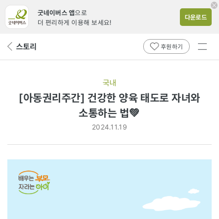
굿네이버스 앱
으로
다운로드
더 편리하게 이용해 보세요!
전체
스토리
뒤
후원하기
메뉴
페
보기
이
지
국내
로
[아동권리주간] 건강한 양육 태도로 자녀와
소통하는 법💚
2024.11.19