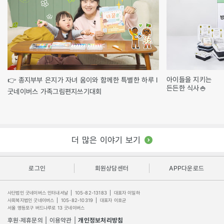
아이들을 지키는
👉 종지부부 은지가 자녀 움이와 함께한 특별한 하루 l
든든한 식사🍚
굿네이버스 가족그림편지쓰기대회
더 많은 이야기 보기
로그인
회원상담센터
APP다운로드
사단법인 굿네이버스 인터내셔날
|
105-82-13183
|
대표자 이일하
사회복지법인 굿네이버스
|
105-82-10319
|
대표자 이호균
서울 영등포구 버드나루로 13 굿네이버스
후원·제휴문의
|
이용약관
|
개인정보처리방침