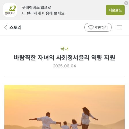
굿네이버스 앱
으로
다운로드
더 편리하게 이용해 보세요!
전체
스토리
뒤
후원하기
메뉴
페
보기
이
지
국내
로
바람직한 자녀의 사회정서윤리 역량 지원
2025.06.04