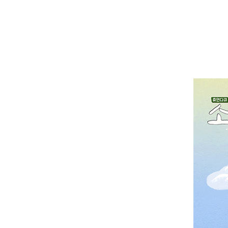
굿네이버스
후원