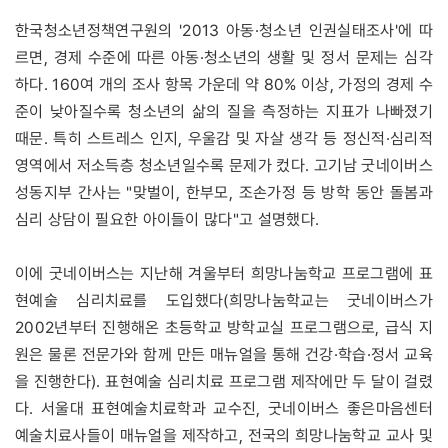
한국청소년정책연구원의 '2013 아동·청소년 인권실태조사'에 따
르면, 경제 수준에 따른 아동·청소년의 생활 및 정서 문제는 심각
하다. 160여 개의 조사 항목 가운데 약 80% 이상, 가정의 경제 수
준이 낮아질수록 청소년의 삶의 질을 측정하는 지표가 나빠졌기
때문. 특히 스트레스 인지, 우울감 및 자살 생각 등 정신적·심리적
영역에서 저소득층 청소년일수록 문제가 컸다. 고기남 굿네이버스
성동지부 간사는 "맞벌이, 한부모, 조손가정 등 방학 동안 돌봄과
심리 상담이 필요한 아이들이 많다"고 설명했다.
이에 굿네이버스는 지난해 겨울부터 희망나눔학교 프로그램에 표
현예술 심리치료를 도입했다(희망나눔학교는 굿네이버스가
2002년부터 진행해온 초등학교 방학교실 프로그램으로, 급식 지
원은 물론 전문가와 함께 만든 매뉴얼을 통해 건강·학습·정서 교육
을 진행한다). 표현예술 심리치료 프로그램 제작에만 두 달이 걸렸
다. 서울대 표현예술치료학과 교수진, 굿네이버스 좋은마음센터
예술치료사들이 매뉴얼을 제작하고, 전국의 희망나눔학교 교사 및