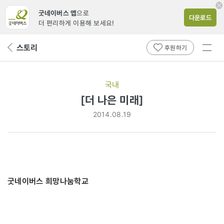
굿네이버스 앱
으로
다운로드
더 편리하게 이용해 보세요!
전체
스토리
뒤
후원하기
메뉴
페
보기
이
지
국내
로
[더 나은 미래]
2014.08.19
굿네이버스 희망나눔학교