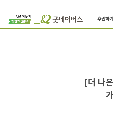
후원하
[더
[더 나
나은
가
미래]