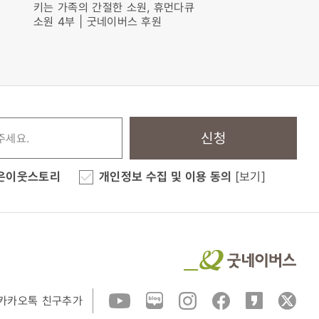
키는 가족의 간절한 소원, 휴먼다큐
소원, 여러분이 함께해
소원 4부 | 굿네이버스 후원
먼다큐 <소원> 2부
신청
은이웃스토리
개인정보 수집 및 이용 동의
[보기]
카카오톡 친구추가