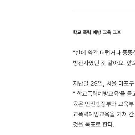
피해자
입장
학교 폭력 예방 교육 그후
돼보니
알았어요…
"반에 약간 더럽거나 뚱뚱
방관자였던 것 같아요. 앞
난
가해자보다
지난달 29일, 서울 마포
더
"'학교폭력예방교육'을 듣
육은 안전행정부와 교육부 
나쁜
교폭력예방교육을 거쳐 간 
'방관자'였
것을 목표로 한다.