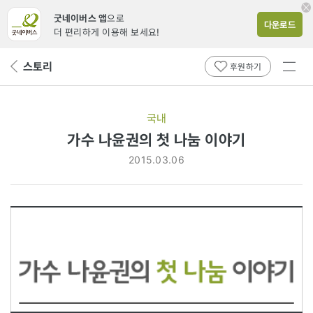
굿네이버스 앱
으로
다운로드
더 편리하게 이용해 보세요!
전체
스토리
뒤
후원하기
메뉴
페
보기
이
지
국내
로
가수 나윤권의 첫 나눔 이야기
2015.03.06