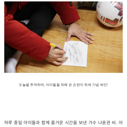
오늘을
추억하며
,
아이들을
위해
쓴
손편지
위에
기념
싸인!
하루 종일 아이들과 함께 즐거운 시간을 보낸 가수 나윤권 씨. 아