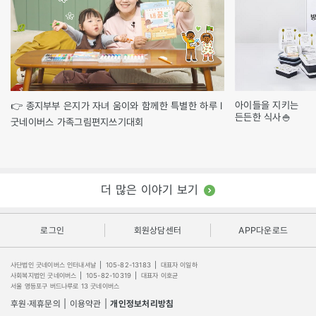
아이들을 지키는
👉 종지부부 은지가 자녀 움이와 함께한 특별한 하루 l
든든한 식사🍚
굿네이버스 가족그림편지쓰기대회
더 많은 이야기 보기
로그인
회원상담센터
APP다운로드
사단법인 굿네이버스 인터내셔날
|
105-82-13183
|
대표자 이일하
사회복지법인 굿네이버스
|
105-82-10319
|
대표자 이호균
서울 영등포구 버드나루로 13 굿네이버스
후원·제휴문의
|
이용약관
|
개인정보처리방침