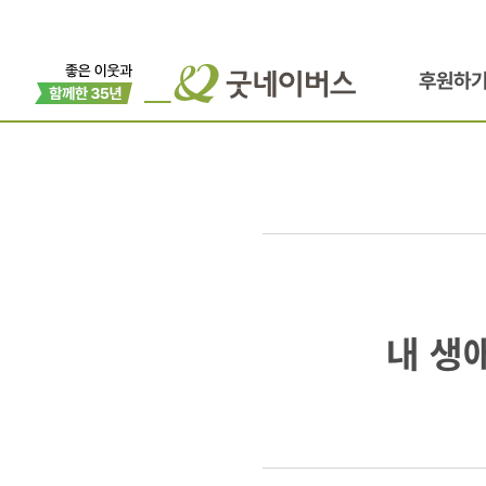
후원하
내
내 생
생애
최고의