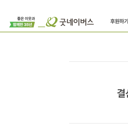
후원하
결산!
결
따뜻했던
굿네이버스