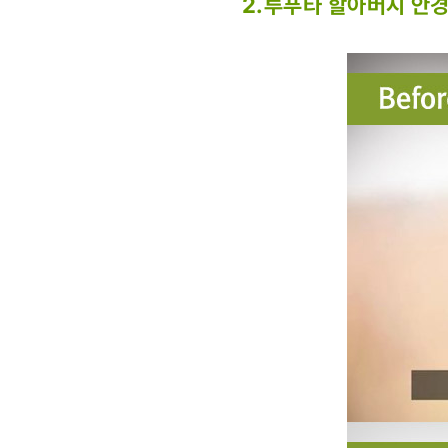
2.루푸타 할아버지 안