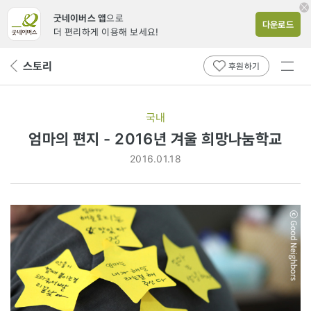
굿네이버스 앱
으로
다운로드
더 편리하게 이용해 보세요!
전체
스토리
뒤
후원하기
메뉴
페
보기
이
지
국내
로
엄마의 편지 - 2016년 겨울 희망나눔학교
2016.01.18