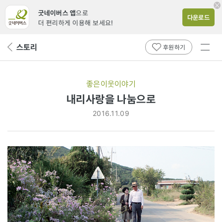
굿네이버스 앱
으로
다운로드
더 편리하게 이용해 보세요!
전체
스토리
뒤
후원하기
메뉴
페
보기
이
지
좋은이웃이야기
로
내리사랑을 나눔으로
2016.11.09