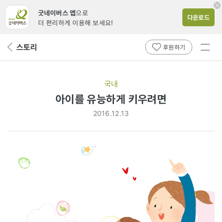
굿네이버스 앱
으로
다운로드
더 편리하게 이용해 보세요!
전체
스토리
뒤
후원하기
메뉴
페
보기
이
지
국내
로
아이를 유능하게 키우려면
2016.12.13