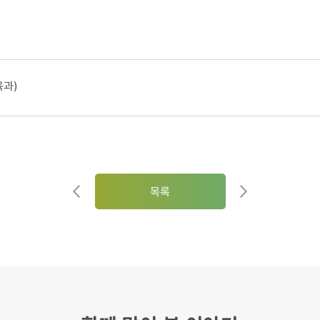
육과)
목록