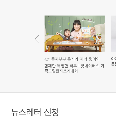
아
학습자와 함께 걷는 방
👉 종지부부 은지가 자녀 움이와
든
이버스 '느린학습자 아동
함께한 특별한 하루 l 굿네이버스 가
무자 가이드' 교육 현장
족그림편지쓰기대회
뉴스레터 신청