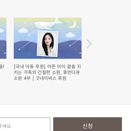
을!
[국내 아동 후원] 아픈 아이 곁을 지
[국내 아동 후원] 아
키는 가족의 간절한 소원, 휴먼다큐
소원, 여러분이 함께해
소원 4부 | 굿네이버스 후원
먼다큐 <소원> 2부
신청