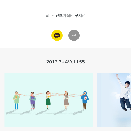
글
컨텐츠기획팀 구지선
카카오
url
링크
2017 3+4
Vol.155