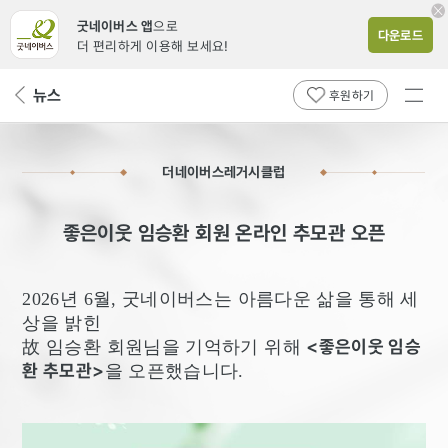
굿네이버스 앱
으로
다운로드
더 편리하게 이용해 보세요!
전체
뉴스
뒤
후원하기
메뉴
페
보기
이
지
더네이버스레거시클럽
로
좋은이웃 임승환 회원 온라인 추모관 오픈
2026년 6월, 굿네이버스는 아름다운 삶을 통해 세
상을 밝힌
<좋은이웃 임승
故 임승환 회원님을 기억하기 위해
환 추모관>
을 오픈했습니다.